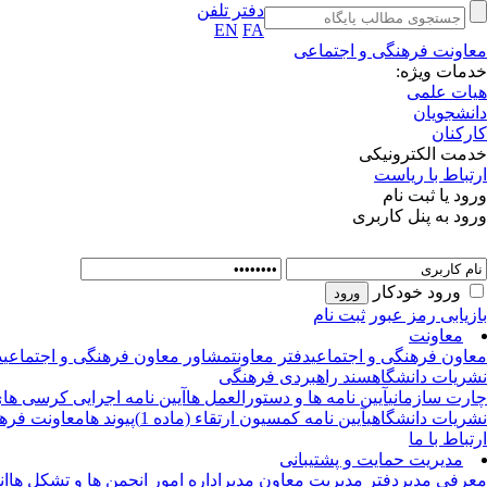
دفتر تلفن
EN
FA
معاونت فرهنگی و اجتماعی
خدمات ویژه:
هیات علمی
دانشجویان
کارکنان
خدمت الکترونیکی
ارتباط با ریاست
ورود یا ثبت نام
ورود به پنل کاربری
ورود خودکار
بازیابی رمز عبور
ثبت نام
معاونت
معاون فرهنگی و اجتماعی
دفتر معاونت
مشاور معاون فرهنگی و اجتماعی
د
نشریات دانشگاه
سند راهبردی فرهنگی
چارت سازمانی
آیین نامه ها و دستورالعمل ها
آیین نامه اجرایی کرسی های 
نشریات دانشگاهی
آیین نامه کمسیون ارتقاء (ماده 1)
پیوند ها
معاونت فرهن
ارتباط با ما
مدیریت حمایت و پشتیبانی
معرفی مدیر
دفتر مدیریت
معاون مدیر
اداره امور انجمن ها و تشکل ها
ان