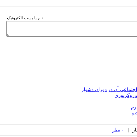
جتماعی آن در دوران دشوار
دروکربوری
رم
شم
۰ نظر