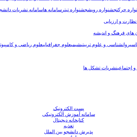
اره حرکت
جشنواره رویش
جشنواره تیتر
سامانه ها
سامانه نشریات دانشجو
 نظارت و ارزیابی
 های فرهنگ و اندیشه
سی
روانشناسی و علوم تربیتی
شیمی
علوم جغرافیایی
علوم ریاضی و کامپیوت
 اجتماعی
نشریات تشکل ها
پست الکترونیک
سامانه آموزش الکترونیکی
کتابخانه دیجیتال
تغذیه
پذیرش دانشجو بین الملل