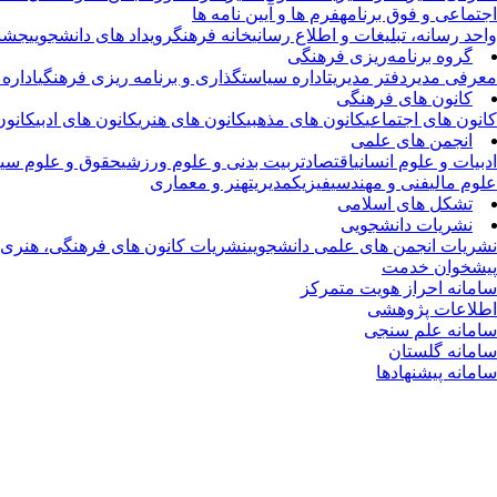
اجتماعی و فوق برنامه
فرم ها و آیین نامه ها
واحد رسانه، تبلیغات و اطلاع رسانی
خانه فرهنگ
رویداد های دانشجویی
جشنو
گروه برنامه‌ریزی فرهنگی
معرفی مدیر
دفتر مدیریت
اداره سیاستگذاری و برنامه ریزی فرهنگی
اداره
کانون های فرهنگی
کانون های اجتماعی
کانون های مذهبی
کانون های هنری
کانون های ادبی
کانون
انجمن های علمی
ادبیات و علوم انسانی
اقتصاد
تربیت بدنی و علوم ورزشی
حقوق و علوم سیا
علوم مالی
فنی و مهندسی
فیزیک
مدیریت
هنر و معماری
تشکل های اسلامی
نشریات دانشجویی
نشریات انجمن های علمی دانشجویی
نشریات کانون های فرهنگی، هنری و
پیشخوان خدمت
سامانه احراز هویت متمرکز
اطلاعات پژوهشی
سامانه علم سنجی
سامانه گلستان
سامانه پیشنهادها