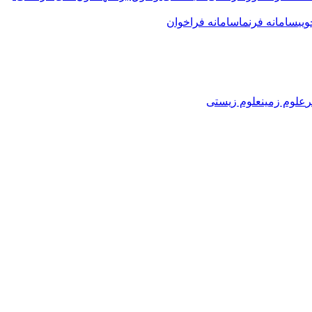
یی
سامانه فرنما
سامانه فراخوان
ر
علوم زمین
علوم زیستی