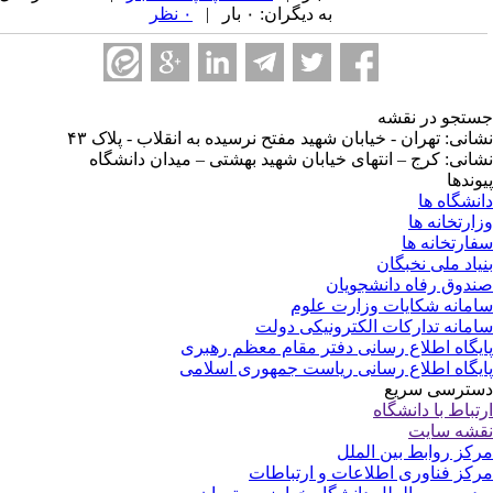
به دیگران: ۰ بار |
۰ نظر
تجو در نقشه
انی: تهران - خیابان شهید مفتح نرسیده به انقلاب - پلاک ۴۳
انی: کرج – انتهای خیابان شهید بهشتی – میدان دانشگاه
وندها
نشگاه ها
ارتخانه ها
ارتخانه ها
یاد ملی نخبگان
دوق رفاه دانشجویان
مانه شکایات وزارت علوم
مانه تدارکات الکترونیکی دولت
یگاه اطلاع رسانی دفتر مقام معظم رهبری
یگاه اطلاع رسانی ریاست جمهوری اسلامی
ترسی سریع
تباط با دانشگاه
شه سایت
کز روابط بین الملل
کز فناوری اطلاعات و ارتباطات