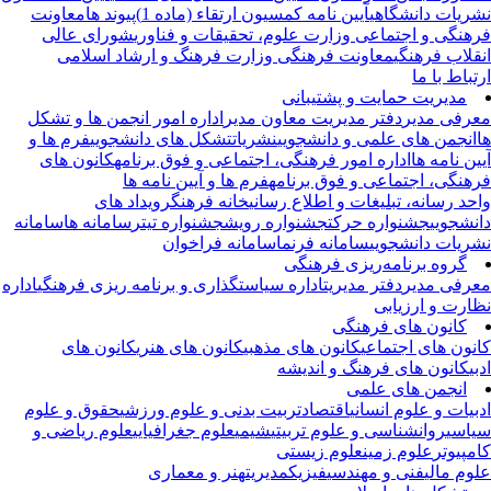
ریات دانشگاهی
آیین نامه کمسیون ارتقاء (ماده 1)
پیوند ها
معاونت
هنگی و اجتماعی وزارت علوم، تحقیقات و فناوری
شورای عالی
قلاب فرهنگی
معاونت فرهنگی وزارت فرهنگ و ارشاد اسلامی
تباط با ما
مدیریت حمایت و پشتیبانی
رفی مدیر
دفتر مدیریت
معاون مدیر
اداره امور انجمن ها و تشکل
انجمن های علمی و دانشجویی
نشریات
تشکل های دانشجویی
فرم ها و
ین نامه ها
اداره امور فرهنگی، اجتماعی و فوق برنامه
کانون های
هنگی، اجتماعی و فوق برنامه
فرم ها و آیین نامه ها
حد رسانه، تبلیغات و اطلاع رسانی
خانه فرهنگ
رویداد های
نشجویی
جشنواره حرکت
جشنواره رویش
جشنواره تیتر
سامانه ها
سامانه
ریات دانشجویی
سامانه فرنما
سامانه فراخوان
گروه برنامه‌ریزی فرهنگی
رفی مدیر
دفتر مدیریت
اداره سیاستگذاری و برنامه ریزی فرهنگی
اداره
ارت و ارزیابی
کانون های فرهنگی
نون های اجتماعی
کانون های مذهبی
کانون های هنری
کانون های
بی
کانون های فرهنگ و اندیشه
انجمن های علمی
بیات و علوم انسانی
اقتصاد
تربیت بدنی و علوم ورزشی
حقوق و علوم
اسی
روانشناسی و علوم تربیتی
شیمی
علوم جغرافیایی
علوم ریاضی و
مپیوتر
علوم زمین
علوم زیستی
وم مالی
فنی و مهندسی
فیزیک
مدیریت
هنر و معماری