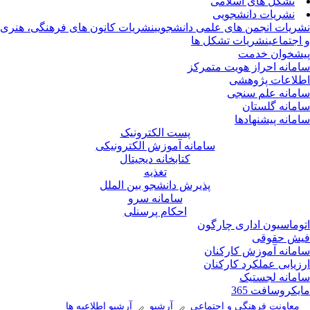
تشکل های اسلامی
نشریات دانشجویی
ریات انجمن های علمی دانشجویی
نشریات کانون های فرهنگی، هنری
اجتماعی
نشریات تشکل ها
شخوان خدمت
مانه احراز هویت متمرکز
لاعات پژوهشی
مانه علم سنجی
مانه گلستان
مانه پیشنهادها
پست الکترونیک
سامانه آموزش الکترونیکی
کتابخانه دیجیتال
تغذیه
پذیرش دانشجو بین الملل
سامانه سرو
احکام پرسنلی
وماسیون اداری چارگون
ش حقوقی
مانه آموزش کارکنان
زیابی عملکرد کارکنان
مانه لجستیک
یکروسافت 365
معاونت فرهنگی و اجتماعی
آرشیو
آرشیو اطلاعیه ها