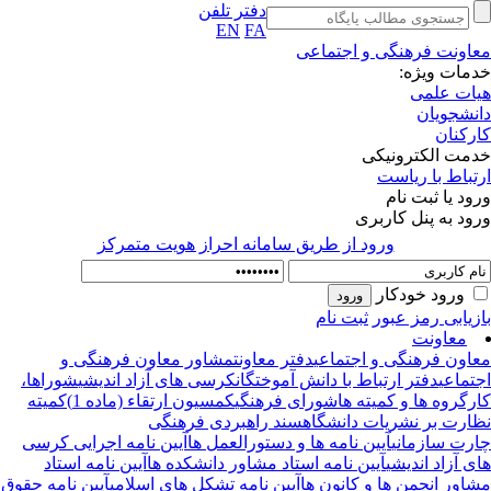
دفتر تلفن
EN
FA
اونت فرهنگی و اجتماعی
مات ویژه:
ات علمی
نشجویان
رکنان
مت الکترونیکی
تباط با ریاست
ود یا ثبت نام
ود به پنل کاربری
ورود از طريق سامانه احراز هويت متمركز
ورود خودکار
زیابی رمز عبور
ثبت نام
معاونت
اون فرهنگی و اجتماعی
دفتر معاونت
مشاور معاون فرهنگی و
تماعی
دفتر ارتباط با دانش آموختگان
کرسی های آزاد اندیشی
شوراها،
رگروه ها و کمیته ها
شورای فرهنگی
کمسیون ارتقاء (ماده 1)
کمیته
ارت بر نشریات دانشگاه
سند راهبردی فرهنگی
رت سازمانی
آیین نامه ها و دستورالعمل ها
آیین نامه اجرایی کرسی
ی آزاد اندیشی
آیین نامه استاد مشاور دانشکده ها
آیین نامه استاد
اور انجمن ها و کانون ها
آیین نامه تشکل های اسلامی
آیین نامه حقوق