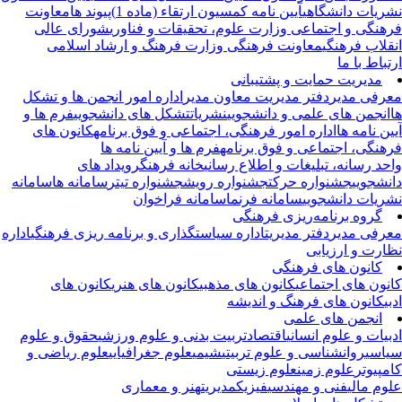
ریات دانشگاهی
آیین نامه کمسیون ارتقاء (ماده 1)
پیوند ها
معاونت
هنگی و اجتماعی وزارت علوم، تحقیقات و فناوری
شورای عالی
قلاب فرهنگی
معاونت فرهنگی وزارت فرهنگ و ارشاد اسلامی
تباط با ما
مدیریت حمایت و پشتیبانی
رفی مدیر
دفتر مدیریت
معاون مدیر
اداره امور انجمن ها و تشکل
انجمن های علمی و دانشجویی
نشریات
تشکل های دانشجویی
فرم ها و
ین نامه ها
اداره امور فرهنگی، اجتماعی و فوق برنامه
کانون های
هنگی، اجتماعی و فوق برنامه
فرم ها و آیین نامه ها
حد رسانه، تبلیغات و اطلاع رسانی
خانه فرهنگ
رویداد های
نشجویی
جشنواره حرکت
جشنواره رویش
جشنواره تیتر
سامانه ها
سامانه
ریات دانشجویی
سامانه فرنما
سامانه فراخوان
گروه برنامه‌ریزی فرهنگی
رفی مدیر
دفتر مدیریت
اداره سیاستگذاری و برنامه ریزی فرهنگی
اداره
ارت و ارزیابی
کانون های فرهنگی
نون های اجتماعی
کانون های مذهبی
کانون های هنری
کانون های
بی
کانون های فرهنگ و اندیشه
انجمن های علمی
بیات و علوم انسانی
اقتصاد
تربیت بدنی و علوم ورزشی
حقوق و علوم
اسی
روانشناسی و علوم تربیتی
شیمی
علوم جغرافیایی
علوم ریاضی و
مپیوتر
علوم زمین
علوم زیستی
وم مالی
فنی و مهندسی
فیزیک
مدیریت
هنر و معماری