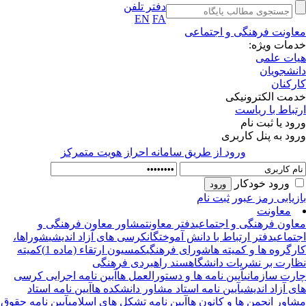
دفتر تلفن
EN
FA
اونت فرهنگی و اجتماعی
مات ویژه:
ات علمی
نشجویان
رکنان
مت الکترونیکی
تباط با ریاست
ود یا ثبت نام
ود به پنل کاربری
ورود از طريق سامانه احراز هويت متمركز
ورود خودکار
زیابی رمز عبور
ثبت نام
معاونت
اون فرهنگی و اجتماعی
دفتر معاونت
مشاور معاون فرهنگی و
تماعی
دفتر ارتباط با دانش آموختگان
کرسی های آزاد اندیشی
شوراها،
رگروه ها و کمیته ها
شورای فرهنگی
کمسیون ارتقاء (ماده 1)
کمیته
ارت بر نشریات دانشگاه
سند راهبردی فرهنگی
رت سازمانی
آیین نامه ها و دستورالعمل ها
آیین نامه اجرایی کرسی
ی آزاد اندیشی
آیین نامه استاد مشاور دانشکده ها
آیین نامه استاد
اور انجمن ها و کانون ها
آیین نامه تشکل های اسلامی
آیین نامه حقوق