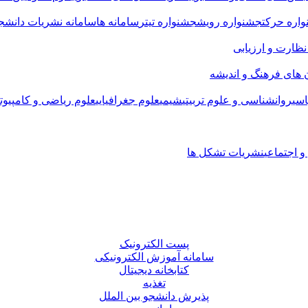
اره حرکت
جشنواره رویش
جشنواره تیتر
سامانه ها
سامانه نشریات دانشجو
 نظارت و ارزیابی
 های فرهنگ و اندیشه
سی
روانشناسی و علوم تربیتی
شیمی
علوم جغرافیایی
علوم ریاضی و کامپیوت
 اجتماعی
نشریات تشکل ها
پست الکترونیک
سامانه آموزش الکترونیکی
کتابخانه دیجیتال
تغذیه
پذیرش دانشجو بین الملل