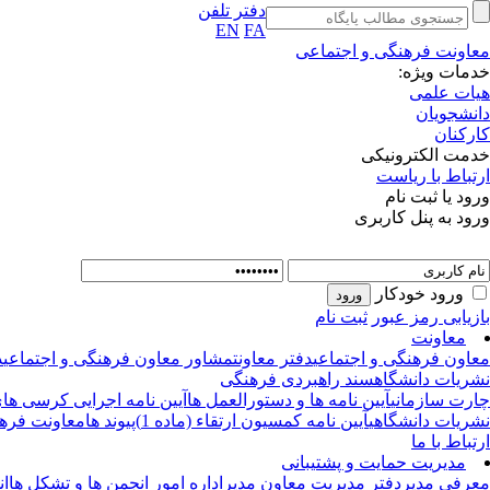
دفتر تلفن
EN
FA
معاونت فرهنگی و اجتماعی
خدمات ویژه:
هیات علمی
دانشجویان
کارکنان
خدمت الکترونیکی
ارتباط با ریاست
ورود یا ثبت نام
ورود به پنل کاربری
ورود خودکار
بازیابی رمز عبور
ثبت نام
معاونت
معاون فرهنگی و اجتماعی
دفتر معاونت
مشاور معاون فرهنگی و اجتماعی
د
نشریات دانشگاه
سند راهبردی فرهنگی
چارت سازمانی
آیین نامه ها و دستورالعمل ها
آیین نامه اجرایی کرسی های 
نشریات دانشگاهی
آیین نامه کمسیون ارتقاء (ماده 1)
پیوند ها
معاونت فرهن
ارتباط با ما
مدیریت حمایت و پشتیبانی
معرفی مدیر
دفتر مدیریت
معاون مدیر
اداره امور انجمن ها و تشکل ها
ان