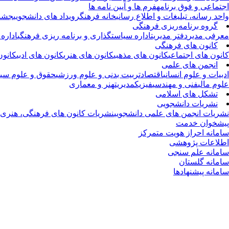
اجتماعی و فوق برنامه
فرم ها و آیین نامه ها
واحد رسانه، تبلیغات و اطلاع رسانی
خانه فرهنگ
رویداد های دانشجویی
جشنو
گروه برنامه‌ریزی فرهنگی
معرفی مدیر
دفتر مدیریت
اداره سیاستگذاری و برنامه ریزی فرهنگی
اداره
کانون های فرهنگی
کانون های اجتماعی
کانون های مذهبی
کانون های هنری
کانون های ادبی
کانون
انجمن های علمی
ادبیات و علوم انسانی
اقتصاد
تربیت بدنی و علوم ورزشی
حقوق و علوم سیا
علوم مالی
فنی و مهندسی
فیزیک
مدیریت
هنر و معماری
تشکل های اسلامی
نشریات دانشجویی
نشریات انجمن های علمی دانشجویی
نشریات کانون های فرهنگی، هنری و
پیشخوان خدمت
سامانه احراز هویت متمرکز
اطلاعات پژوهشی
سامانه علم سنجی
سامانه گلستان
سامانه پیشنهادها