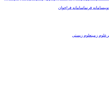
یی
سامانه فرنما
سامانه فراخوان
ر
علوم زمین
علوم زیستی