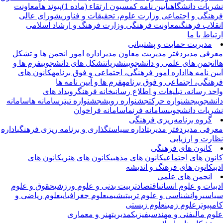
ریات دانشگاهی
آیین نامه کمسیون ارتقاء (ماده 1)
پیوند ها
معاونت
هنگی و اجتماعی وزارت علوم، تحقیقات و فناوری
شورای عالی
قلاب فرهنگی
معاونت فرهنگی وزارت فرهنگ و ارشاد اسلامی
تباط با ما
مدیریت حمایت و پشتیبانی
رفی مدیر
دفتر مدیریت
معاون مدیر
اداره امور انجمن ها و تشکل
انجمن های علمی و دانشجویی
نشریات
تشکل های دانشجویی
فرم ها و
ین نامه ها
اداره امور فرهنگی، اجتماعی و فوق برنامه
کانون های
هنگی، اجتماعی و فوق برنامه
فرم ها و آیین نامه ها
حد رسانه، تبلیغات و اطلاع رسانی
خانه فرهنگ
رویداد های
نشجویی
جشنواره حرکت
جشنواره رویش
جشنواره تیتر
سامانه ها
سامانه
ریات دانشجویی
سامانه فرنما
سامانه فراخوان
گروه برنامه‌ریزی فرهنگی
رفی مدیر
دفتر مدیریت
اداره سیاستگذاری و برنامه ریزی فرهنگی
اداره
ارت و ارزیابی
کانون های فرهنگی
نون های اجتماعی
کانون های مذهبی
کانون های هنری
کانون های
بی
کانون های فرهنگ و اندیشه
انجمن های علمی
بیات و علوم انسانی
اقتصاد
تربیت بدنی و علوم ورزشی
حقوق و علوم
اسی
روانشناسی و علوم تربیتی
شیمی
علوم جغرافیایی
علوم ریاضی و
مپیوتر
علوم زمین
علوم زیستی
وم مالی
فنی و مهندسی
فیزیک
مدیریت
هنر و معماری