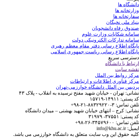
نشگاه ها
ارتخانه ها
ارتخانه ها
یاد ملی نخبگان
دوق رفاه دانشجویان
مانه شکایات وزارت علوم
مانه تدارکات الکترونیکی دولت
یگاه اطلاع رسانی دفتر مقام معظم رهبری
یگاه اطلاع رسانی ریاست جمهوری اسلامی
ترسی سریع
تباط با دانشگاه
شه سایت
کز روابط بین الملل
کز فناوری اطلاعات و ارتباطات
دیس بین الملل دانشگاه خوارزمی-تهران
انی: تهران - خیابان شهید مفتح نرسیده به انقلاب - پلاک ۴۳
ستی: ۱۴۹۱۱-۱۵۷۱۹
 تماس: ۳-۸۸۳۲۹۲۲۰-۲۱-۹۸+
انی: کرج – انتهای خیابان شهید بهشتی – میدان دانشگاه
ستی: ۳۷۵۵۱- ۳۱۹۷۹
 تماس: ۳۴۵۷۹۶۰۰-۲۶-۹۸+
: info@khu.ac.ir
یه حقوق این وب سایت متعلق به دانشگاه خوارزمی می باشد.