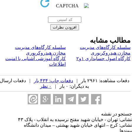
طالب مشابه
لسله کارگاه‌های مدیریت
سلسله کارگاه‌های مدیریت
خازن هیدروکربوری
مخازن هیدروکربوری
ارگاه اصول حسابداری ۱و۲
کارگاه آموزشی آشنایی با امنیت
اطلاعات
فعات مشاهده: ۲۹۶۱ بار |
دفعات چاپ: ۴۳۴ بار
| دفعات ارسال
به دیگران: ۰ بار |
۰ نظر
تجو در نقشه
انی: تهران - خیابان شهید مفتح نرسیده به انقلاب - پلاک ۴۳
انی: کرج – انتهای خیابان شهید بهشتی – میدان دانشگاه
وندها