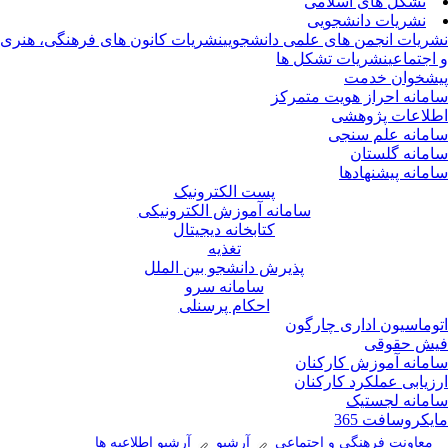
تشکل های اسلامی
نشریات دانشجویی
ریات انجمن های علمی دانشجویی
نشریات کانون های فرهنگی، هنری
اجتماعی
نشریات تشکل ها
شخوان خدمت
مانه احراز هویت متمرکز
لاعات پژوهشی
مانه علم سنجی
مانه گلستان
مانه پیشنهادها
پست الکترونیک
سامانه آموزش الکترونیکی
کتابخانه دیجیتال
تغذیه
پذیرش دانشجو بین الملل
سامانه سرو
احکام پرسنلی
وماسیون اداری چارگون
ش حقوقی
مانه آموزش کارکنان
زیابی عملکرد کارکنان
مانه لجستیک
یکروسافت 365
معاونت فرهنگی و اجتماعی
آرشیو
آرشیو اطلاعیه ها