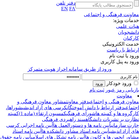
دفتر تلفن
EN
FA
اونت فرهنگی و اجتماعی
مات ویژه:
ات علمی
نشجویان
رکنان
مت الکترونیکی
تباط با ریاست
ود یا ثبت نام
ود به پنل کاربری
ورود از طريق سامانه احراز هويت متمركز
ورود خودکار
زیابی رمز عبور
ثبت نام
معاونت
اون فرهنگی و اجتماعی
دفتر معاونت
مشاور معاون فرهنگی و
تماعی
دفتر ارتباط با دانش آموختگان
کرسی های آزاد اندیشی
شوراها،
رگروه ها و کمیته ها
شورای فرهنگی
کمسیون ارتقاء (ماده 1)
کمیته
ارت بر نشریات دانشگاه
سند راهبردی فرهنگی
رت سازمانی
آیین نامه ها و دستورالعمل ها
آیین نامه اجرایی کرسی
ی آزاد اندیشی
آیین نامه استاد مشاور دانشکده ها
آیین نامه استاد
اور انجمن ها و کانون ها
آیین نامه تشکل های اسلامی
آیین نامه حقوق