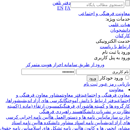
دفتر تلفن
EN
FA
اونت فرهنگی و اجتماعی
مات ویژه:
ات علمی
نشجویان
رکنان
مت الکترونیکی
تباط با ریاست
ود یا ثبت نام
ود به پنل کاربری
ورود از طريق سامانه احراز هويت متمركز
ورود خودکار
زیابی رمز عبور
ثبت نام
معاونت
اون فرهنگی و اجتماعی
دفتر معاونت
مشاور معاون فرهنگی و
تماعی
دفتر ارتباط با دانش آموختگان
کرسی های آزاد اندیشی
شوراها،
رگروه ها و کمیته ها
شورای فرهنگی
کمسیون ارتقاء (ماده 1)
کمیته
ارت بر نشریات دانشگاه
سند راهبردی فرهنگی
رت سازمانی
آیین نامه ها و دستورالعمل ها
آیین نامه اجرایی کرسی
ی آزاد اندیشی
آیین نامه استاد مشاور دانشکده ها
آیین نامه استاد
اور انجمن ها و کانون ها
آیین نامه تشکل های اسلامی
آیین نامه حقوق