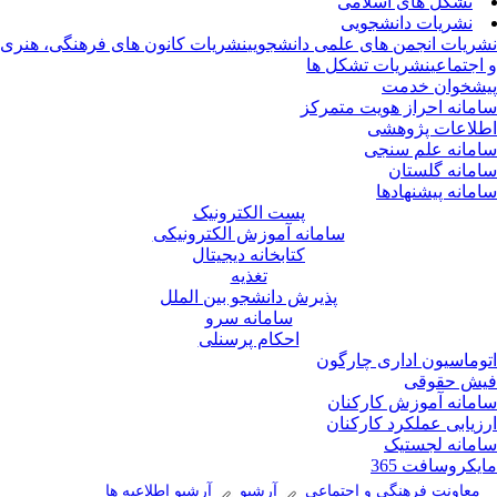
تشکل های اسلامی
نشریات دانشجویی
ریات انجمن های علمی دانشجویی
نشریات کانون های فرهنگی، هنری
اجتماعی
نشریات تشکل ها
شخوان خدمت
مانه احراز هویت متمرکز
لاعات پژوهشی
مانه علم سنجی
مانه گلستان
مانه پیشنهادها
پست الکترونیک
سامانه آموزش الکترونیکی
کتابخانه دیجیتال
تغذیه
پذیرش دانشجو بین الملل
سامانه سرو
احکام پرسنلی
وماسیون اداری چارگون
ش حقوقی
مانه آموزش کارکنان
زیابی عملکرد کارکنان
مانه لجستیک
یکروسافت 365
معاونت فرهنگی و اجتماعی
آرشیو
آرشیو اطلاعیه ها