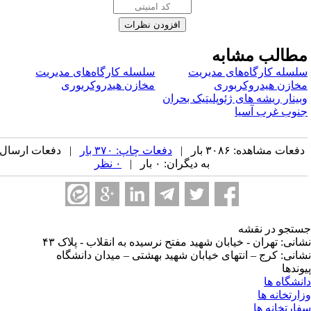
طالب مشابه
لسله کارگاه‌های مدیریت
سلسله کارگاه‌های مدیریت
خازن هیدروکربوری
مخازن هیدروکربوری
بینار ریشه های ژئوپلیتیک بحران
نوب غرب آسیا
فعات مشاهده: ۳۰۸۶ بار |
دفعات چاپ: ۳۷۰ بار
| دفعات ارسال
به دیگران: ۰ بار |
۰ نظر
تجو در نقشه
انی: تهران - خیابان شهید مفتح نرسیده به انقلاب - پلاک ۴۳
انی: کرج – انتهای خیابان شهید بهشتی – میدان دانشگاه
وندها
نشگاه ها
ارتخانه ها
ارتخانه ها