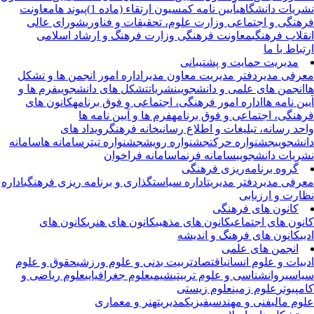
ریات دانشگاهی
آیین نامه کمسیون ارتقاء (ماده 1)
پیوند ها
معاونت
هنگی و اجتماعی وزارت علوم، تحقیقات و فناوری
شورای عالی
قلاب فرهنگی
معاونت فرهنگی وزارت فرهنگ و ارشاد اسلامی
تباط با ما
مدیریت حمایت و پشتیبانی
رفی مدیر
دفتر مدیریت
معاون مدیر
اداره امور انجمن ها و تشکل
انجمن های علمی و دانشجویی
نشریات
تشکل های دانشجویی
فرم ها و
ین نامه ها
اداره امور فرهنگی، اجتماعی و فوق برنامه
کانون های
هنگی، اجتماعی و فوق برنامه
فرم ها و آیین نامه ها
حد رسانه، تبلیغات و اطلاع رسانی
خانه فرهنگ
رویداد های
نشجویی
جشنواره حرکت
جشنواره رویش
جشنواره تیتر
سامانه ها
سامانه
ریات دانشجویی
سامانه فرنما
سامانه فراخوان
گروه برنامه‌ریزی فرهنگی
رفی مدیر
دفتر مدیریت
اداره سیاستگذاری و برنامه ریزی فرهنگی
اداره
ارت و ارزیابی
کانون های فرهنگی
نون های اجتماعی
کانون های مذهبی
کانون های هنری
کانون های
بی
کانون های فرهنگ و اندیشه
انجمن های علمی
بیات و علوم انسانی
اقتصاد
تربیت بدنی و علوم ورزشی
حقوق و علوم
اسی
روانشناسی و علوم تربیتی
شیمی
علوم جغرافیایی
علوم ریاضی و
مپیوتر
علوم زمین
علوم زیستی
وم مالی
فنی و مهندسی
فیزیک
مدیریت
هنر و معماری