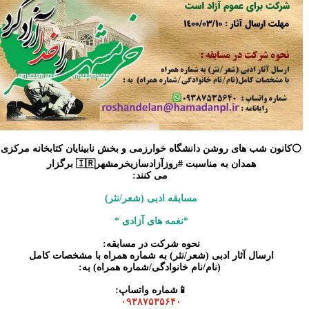
⚪️کانون شب های روشن دانشگاه خوارزمی و بخش نابینایان کتابخانه مرکزی
همدان به مناسبت #روزآزادسازیخرمشهر🇮🇷 برگزار
می کنند:
مسابقه ادبی (شعر/نثر)
*نغمه های آزادی *
نحوه شرکت در مسابقه:
ارسال آثار ادبی (شعر/نثر) به شماره همراه با مشخصات کامل
(نام/نام خانوادگی/شماره همراه) به:
📱شماره واتساپ:
۰۹۳۸۷۵۳۵۶۴۰