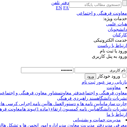
دفتر تلفن
EN
FA
معاونت فرهنگی و اجتماعی
خدمات ویژه:
هیات علمی
دانشجویان
کارکنان
خدمت الکترونیکی
ارتباط با ریاست
ورود یا ثبت نام
ورود به پنل کاربری
ورود خودکار
بازیابی رمز عبور
ثبت نام
معاونت
معاون فرهنگی و اجتماعی
دفتر معاونت
مشاور معاون فرهنگی و اجتماعی
د
نشریات دانشگاه
سند راهبردی فرهنگی
چارت سازمانی
آیین نامه ها و دستورالعمل ها
آیین نامه اجرایی کرسی های 
نشریات دانشگاهی
آیین نامه کمسیون ارتقاء (ماده 1)
پیوند ها
معاونت فرهن
ارتباط با ما
مدیریت حمایت و پشتیبانی
معرفی مدیر
دفتر مدیریت
معاون مدیر
اداره امور انجمن ها و تشکل ها
ان