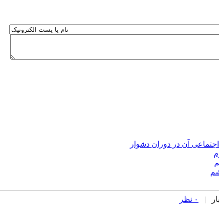
جتماعی آن در دوران دشوار
م
م
شم
۰ نظر