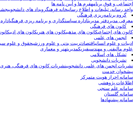
اجتماعی و فوق برنامه
فرم ها و آیین نامه ها
واحد رسانه، تبلیغات و اطلاع رسانی
خانه فرهنگ
رویداد های دانشجویی
جشنو
گروه برنامه‌ریزی فرهنگی
معرفی مدیر
دفتر مدیریت
اداره سیاستگذاری و برنامه ریزی فرهنگی
اداره
کانون های فرهنگی
کانون های اجتماعی
کانون های مذهبی
کانون های هنری
کانون های ادبی
کانون
انجمن های علمی
ادبیات و علوم انسانی
اقتصاد
تربیت بدنی و علوم ورزشی
حقوق و علوم سیا
علوم مالی
فنی و مهندسی
فیزیک
مدیریت
هنر و معماری
تشکل های اسلامی
نشریات دانشجویی
نشریات انجمن های علمی دانشجویی
نشریات کانون های فرهنگی، هنری و
پیشخوان خدمت
سامانه احراز هویت متمرکز
اطلاعات پژوهشی
سامانه علم سنجی
سامانه گلستان
سامانه پیشنهادها