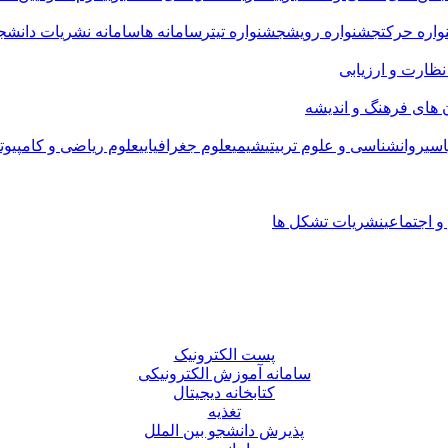
اره حرکت
جشنواره رویش
جشنواره تیتر
سامانه ها
سامانه نشریات دانشجو
 نظارت و ارزیابی
 های فرهنگ و اندیشه
سی
روانشناسی و علوم تربیتی
شیمی
علوم جغرافیایی
علوم ریاضی و کامپیوت
 اجتماعی
نشریات تشکل ها
پست الکترونیک
سامانه آموزش الکترونیکی
کتابخانه دیجیتال
تغذیه
پذیرش دانشجو بین الملل