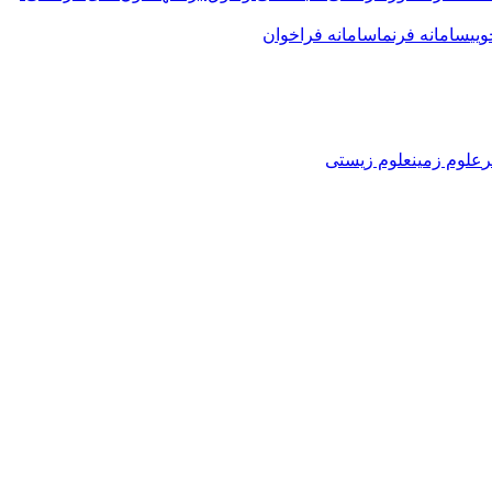
یی
سامانه فرنما
سامانه فراخوان
ر
علوم زمین
علوم زیستی