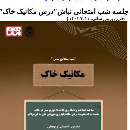
لسه شب امتحانی نباش"درس مکانیک خاک"
آخرین بروزرسانی: ۱۴۰۴/۳/۱۱ |