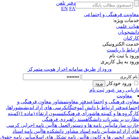
دفتر تلفن
EN
FA
اونت فرهنگی و اجتماعی
مات ویژه:
ات علمی
نشجویان
رکنان
مت الکترونیکی
تباط با ریاست
ود یا ثبت نام
ود به پنل کاربری
ورود از طريق سامانه احراز هويت متمركز
ورود خودکار
زیابی رمز عبور
ثبت نام
معاونت
اون فرهنگی و اجتماعی
دفتر معاونت
مشاور معاون فرهنگی و
تماعی
دفتر ارتباط با دانش آموختگان
کرسی های آزاد اندیشی
شوراها،
رگروه ها و کمیته ها
شورای فرهنگی
کمسیون ارتقاء (ماده 1)
کمیته
ارت بر نشریات دانشگاه
سند راهبردی فرهنگی
رت سازمانی
آیین نامه ها و دستورالعمل ها
آیین نامه اجرایی کرسی
ی آزاد اندیشی
آیین نامه استاد مشاور دانشکده ها
آیین نامه استاد
اور انجمن ها و کانون ها
آیین نامه تشکل های اسلامی
آیین نامه حقوق