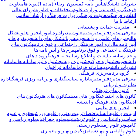
ریات دانشگاهی
آیین نامه کمسیون ارتقاء (ماده 1)
پیوند ها
معاونت
هنگی و اجتماعی وزارت علوم، تحقیقات و فناوری
شورای عالی
قلاب فرهنگی
معاونت فرهنگی وزارت فرهنگ و ارشاد اسلامی
تباط با ما
مدیریت حمایت و پشتیبانی
رفی مدیر
دفتر مدیریت
معاون مدیر
اداره امور انجمن ها و تشکل
انجمن های علمی و دانشجویی
نشریات
تشکل های دانشجویی
فرم ها و
ین نامه ها
اداره امور فرهنگی، اجتماعی و فوق برنامه
کانون های
هنگی، اجتماعی و فوق برنامه
فرم ها و آیین نامه ها
حد رسانه، تبلیغات و اطلاع رسانی
خانه فرهنگ
رویداد های
نشجویی
جشنواره حرکت
جشنواره رویش
جشنواره تیتر
سامانه ها
سامانه
ریات دانشجویی
سامانه فرنما
سامانه فراخوان
گروه برنامه‌ریزی فرهنگی
رفی مدیر
دفتر مدیریت
اداره سیاستگذاری و برنامه ریزی فرهنگی
اداره
ارت و ارزیابی
کانون های فرهنگی
نون های اجتماعی
کانون های مذهبی
کانون های هنری
کانون های
بی
کانون های فرهنگ و اندیشه
انجمن های علمی
بیات و علوم انسانی
اقتصاد
تربیت بدنی و علوم ورزشی
حقوق و علوم
اسی
روانشناسی و علوم تربیتی
شیمی
علوم جغرافیایی
علوم ریاضی و
مپیوتر
علوم زمین
علوم زیستی
وم مالی
فنی و مهندسی
فیزیک
مدیریت
هنر و معماری