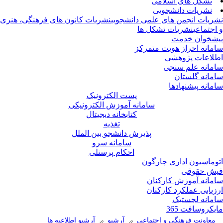
تشکل های اسلامی
نشریات دانشجویی
ریات انجمن های علمی دانشجویی
نشریات کانون های فرهنگی، هنری
اجتماعی
نشریات تشکل ها
شخوان خدمت
مانه احراز هویت متمرکز
لاعات پژوهشی
مانه علم سنجی
مانه گلستان
مانه پیشنهادها
پست الکترونیک
سامانه آموزش الکترونیکی
کتابخانه دیجیتال
تغذیه
پذیرش دانشجو بین الملل
سامانه سرو
احکام پرسنلی
وماسیون اداری چارگون
ش حقوقی
مانه آموزش کارکنان
زیابی عملکرد کارکنان
مانه لجستیک
یکروسافت 365
معاونت فرهنگی و اجتماعی
آرشیو
آرشیو اطلاعیه ها