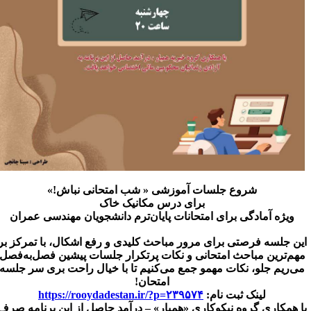
شروع جلسات آموزشی « شب امتحانی نباش!»
برای درس مکانیک خاک
ویژه آمادگی برای امتحانات پایان‌ترم دانشجویان مهندسی عمران
ین جلسه فرصتی برای مرور مباحث کلیدی و رفع اشکال، با تمرکز بر
هم‌ترین مباحث امتحانی و نکات پرتکرار جلسات پیشین فصل‌به‌فصل
ی‌ریم جلو، نکات مهمو جمع می‌کنیم تا با خیال راحت بری سر جلسه
امتحان!
لینک ثبت نام:
https://rooydadestan.ir/?p=۲۳۹۵۷۴
ا همکاری گروه نیکوکاری «همیار» – درآمد حاصل از این برنامه صرف