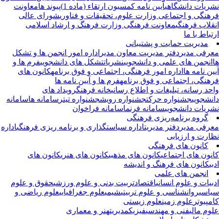
ریات دانشگاهی
آیین نامه کمسیون ارتقاء (ماده 1)
پیوند ها
معاونت
هنگی و اجتماعی وزارت علوم، تحقیقات و فناوری
شورای عالی
قلاب فرهنگی
معاونت فرهنگی وزارت فرهنگ و ارشاد اسلامی
تباط با ما
مدیریت حمایت و پشتیبانی
رفی مدیر
دفتر مدیریت
معاون مدیر
اداره امور انجمن ها و تشکل
انجمن های علمی و دانشجویی
نشریات
تشکل های دانشجویی
فرم ها و
ین نامه ها
اداره امور فرهنگی، اجتماعی و فوق برنامه
کانون های
هنگی، اجتماعی و فوق برنامه
فرم ها و آیین نامه ها
حد رسانه، تبلیغات و اطلاع رسانی
خانه فرهنگ
رویداد های
نشجویی
جشنواره حرکت
جشنواره رویش
جشنواره تیتر
سامانه ها
سامانه
ریات دانشجویی
سامانه فرنما
سامانه فراخوان
گروه برنامه‌ریزی فرهنگی
رفی مدیر
دفتر مدیریت
اداره سیاستگذاری و برنامه ریزی فرهنگی
اداره
ارت و ارزیابی
کانون های فرهنگی
نون های اجتماعی
کانون های مذهبی
کانون های هنری
کانون های
بی
کانون های فرهنگ و اندیشه
انجمن های علمی
بیات و علوم انسانی
اقتصاد
تربیت بدنی و علوم ورزشی
حقوق و علوم
اسی
روانشناسی و علوم تربیتی
شیمی
علوم جغرافیایی
علوم ریاضی و
مپیوتر
علوم زمین
علوم زیستی
وم مالی
فنی و مهندسی
فیزیک
مدیریت
هنر و معماری