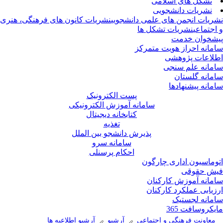
تشکل های اسلامی
نشریات دانشجویی
ریات انجمن های علمی دانشجویی
نشریات کانون های فرهنگی، هنری
اجتماعی
نشریات تشکل ها
شخوان خدمت
مانه احراز هویت متمرکز
لاعات پژوهشی
مانه علم سنجی
مانه گلستان
مانه پیشنهادها
پست الکترونیک
سامانه آموزش الکترونیکی
کتابخانه دیجیتال
تغذیه
پذیرش دانشجو بین الملل
سامانه سرو
احکام پرسنلی
وماسیون اداری چارگون
ش حقوقی
مانه آموزش کارکنان
زیابی عملکرد کارکنان
مانه لجستیک
یکروسافت 365
معاونت فرهنگی و اجتماعی
آرشیو
آرشیو اطلاعیه ها