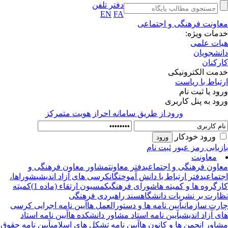
دفتر تلفن
EN
FA
اونت فرهنگی و اجتماعی
مات ویژه:
ات علمی
نشجویان
رکنان
مت الکترونیکی
تباط با ریاست
ود یا ثبت نام
ود به پنل کاربری
ورود از طريق سامانه احراز هويت متمركز
ورود خودکار
زیابی رمز عبور
ثبت نام
معاونت
اون فرهنگی و اجتماعی
دفتر معاونت
مشاور معاون فرهنگی و
تماعی
دفتر ارتباط با دانش آموختگان
کرسی های آزاد اندیشی
شوراها،
رگروه ها و کمیته ها
شورای فرهنگی
کمسیون ارتقاء (ماده 1)
کمیته
ارت بر نشریات دانشگاه
سند راهبردی فرهنگی
رت سازمانی
آیین نامه ها و دستورالعمل ها
آیین نامه اجرایی کرسی
ی آزاد اندیشی
آیین نامه استاد مشاور دانشکده ها
آیین نامه استاد
اور انجمن ها و کانون ها
آیین نامه تشکل های اسلامی
آیین نامه حقوق