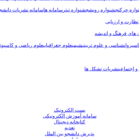
اره حرکت
جشنواره رویش
جشنواره تیتر
سامانه ها
سامانه نشریات دانشجو
 نظارت و ارزیابی
 های فرهنگ و اندیشه
سی
روانشناسی و علوم تربیتی
شیمی
علوم جغرافیایی
علوم ریاضی و کامپیوت
 اجتماعی
نشریات تشکل ها
پست الکترونیک
سامانه آموزش الکترونیکی
کتابخانه دیجیتال
تغذیه
پذیرش دانشجو بین الملل