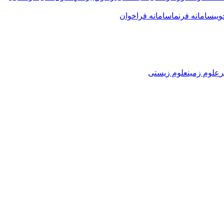
یی
سامانه فرنما
سامانه فراخوان
ر
علوم زمین
علوم زیستی