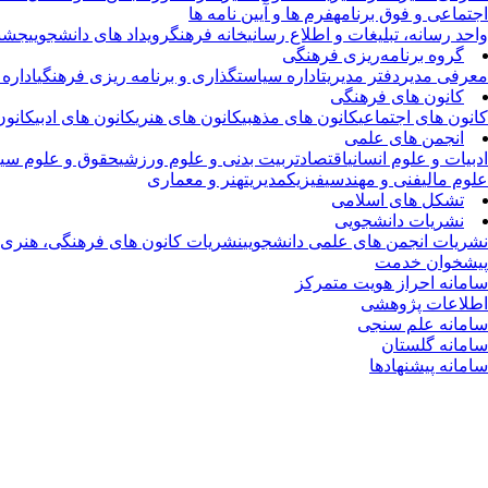
اجتماعی و فوق برنامه
فرم ها و آیین نامه ها
واحد رسانه، تبلیغات و اطلاع رسانی
خانه فرهنگ
رویداد های دانشجویی
جشنو
گروه برنامه‌ریزی فرهنگی
معرفی مدیر
دفتر مدیریت
اداره سیاستگذاری و برنامه ریزی فرهنگی
اداره
کانون های فرهنگی
کانون های اجتماعی
کانون های مذهبی
کانون های هنری
کانون های ادبی
کانون
انجمن های علمی
ادبیات و علوم انسانی
اقتصاد
تربیت بدنی و علوم ورزشی
حقوق و علوم سیا
علوم مالی
فنی و مهندسی
فیزیک
مدیریت
هنر و معماری
تشکل های اسلامی
نشریات دانشجویی
نشریات انجمن های علمی دانشجویی
نشریات کانون های فرهنگی، هنری و
پیشخوان خدمت
سامانه احراز هویت متمرکز
اطلاعات پژوهشی
سامانه علم سنجی
سامانه گلستان
سامانه پیشنهادها