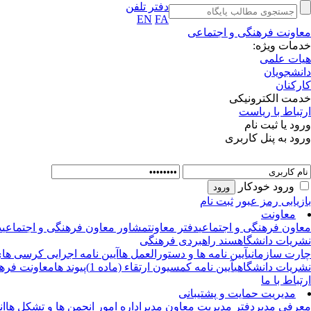
دفتر تلفن
EN
FA
معاونت فرهنگی و اجتماعی
خدمات ویژه:
هیات علمی
دانشجویان
کارکنان
خدمت الکترونیکی
ارتباط با ریاست
ورود یا ثبت نام
ورود به پنل کاربری
ورود خودکار
بازیابی رمز عبور
ثبت نام
معاونت
معاون فرهنگی و اجتماعی
دفتر معاونت
مشاور معاون فرهنگی و اجتماعی
د
نشریات دانشگاه
سند راهبردی فرهنگی
چارت سازمانی
آیین نامه ها و دستورالعمل ها
آیین نامه اجرایی کرسی های 
نشریات دانشگاهی
آیین نامه کمسیون ارتقاء (ماده 1)
پیوند ها
معاونت فرهن
ارتباط با ما
مدیریت حمایت و پشتیبانی
معرفی مدیر
دفتر مدیریت
معاون مدیر
اداره امور انجمن ها و تشکل ها
ان