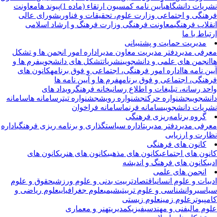
ریات دانشگاهی
آیین نامه کمسیون ارتقاء (ماده 1)
پیوند ها
معاونت
هنگی و اجتماعی وزارت علوم، تحقیقات و فناوری
شورای عالی
قلاب فرهنگی
معاونت فرهنگی وزارت فرهنگ و ارشاد اسلامی
تباط با ما
مدیریت حمایت و پشتیبانی
رفی مدیر
دفتر مدیریت
معاون مدیر
اداره امور انجمن ها و تشکل
انجمن های علمی و دانشجویی
نشریات
تشکل های دانشجویی
فرم ها و
ین نامه ها
اداره امور فرهنگی، اجتماعی و فوق برنامه
کانون های
هنگی، اجتماعی و فوق برنامه
فرم ها و آیین نامه ها
حد رسانه، تبلیغات و اطلاع رسانی
خانه فرهنگ
رویداد های
نشجویی
جشنواره حرکت
جشنواره رویش
جشنواره تیتر
سامانه ها
سامانه
ریات دانشجویی
سامانه فرنما
سامانه فراخوان
گروه برنامه‌ریزی فرهنگی
رفی مدیر
دفتر مدیریت
اداره سیاستگذاری و برنامه ریزی فرهنگی
اداره
ارت و ارزیابی
کانون های فرهنگی
نون های اجتماعی
کانون های مذهبی
کانون های هنری
کانون های
بی
کانون های فرهنگ و اندیشه
انجمن های علمی
بیات و علوم انسانی
اقتصاد
تربیت بدنی و علوم ورزشی
حقوق و علوم
اسی
روانشناسی و علوم تربیتی
شیمی
علوم جغرافیایی
علوم ریاضی و
مپیوتر
علوم زمین
علوم زیستی
وم مالی
فنی و مهندسی
فیزیک
مدیریت
هنر و معماری