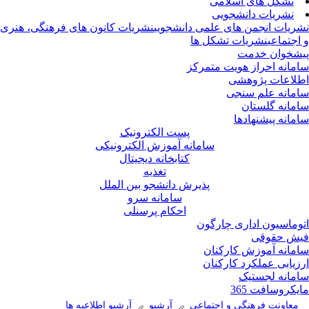
تشکل های اسلامی
نشریات دانشجویی
ریات انجمن های علمی دانشجویی
نشریات کانون های فرهنگی، هنری
اجتماعی
نشریات تشکل ها
شخوان خدمت
مانه احراز هویت متمرکز
لاعات پژوهشی
مانه علم سنجی
مانه گلستان
مانه پیشنهادها
پست الکترونیک
سامانه آموزش الکترونیکی
کتابخانه دیجیتال
تغذیه
پذیرش دانشجو بین الملل
سامانه سرو
احکام پرسنلی
وماسیون اداری چارگون
ش حقوقی
مانه آموزش کارکنان
زیابی عملکرد کارکنان
مانه لجستیک
یکروسافت 365
معاونت فرهنگی و اجتماعی
آرشیو
آرشیو اطلاعیه ها