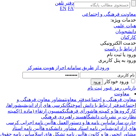
دفتر تلفن
EN
FA
اونت فرهنگی و اجتماعی
مات ویژه:
ات علمی
نشجویان
رکنان
مت الکترونیکی
تباط با ریاست
ود یا ثبت نام
ود به پنل کاربری
ورود از طريق سامانه احراز هويت متمركز
ورود خودکار
زیابی رمز عبور
ثبت نام
معاونت
اون فرهنگی و اجتماعی
دفتر معاونت
مشاور معاون فرهنگی و
تماعی
دفتر ارتباط با دانش آموختگان
کرسی های آزاد اندیشی
شوراها،
رگروه ها و کمیته ها
شورای فرهنگی
کمسیون ارتقاء (ماده 1)
کمیته
ارت بر نشریات دانشگاه
سند راهبردی فرهنگی
رت سازمانی
آیین نامه ها و دستورالعمل ها
آیین نامه اجرایی کرسی
ی آزاد اندیشی
آیین نامه استاد مشاور دانشکده ها
آیین نامه استاد
اور انجمن ها و کانون ها
آیین نامه تشکل های اسلامی
آیین نامه حقوق