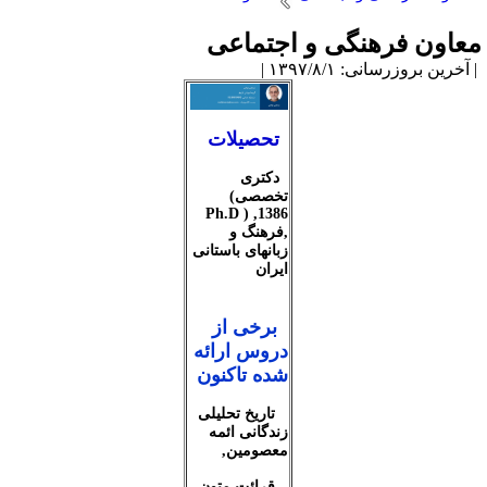
عاون فرهنگی و اجتماعی
آخرین بروزرسانی: ۱۳۹۷/۸/۱ |
تحصیلات
دکتری
تخصصی
(
Ph.D ) ,1386
,
فرهنگ و
زبانهای باستانی
ایران
برخی از
دروس ارائه
شده تاکنون
تاریخ تحلیلی
زندگانی ائمه
معصومین
,
قرائت متون