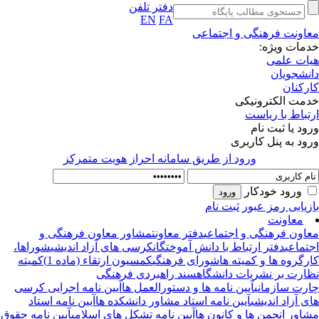
دفتر تلفن
EN
FA
اونت فرهنگی و اجتماعی
مات ویژه:
ات علمی
نشجویان
رکنان
مت الکترونیکی
تباط با ریاست
ود یا ثبت نام
ود به پنل کاربری
ورود از طريق سامانه احراز هويت متمركز
ورود خودکار
زیابی رمز عبور
ثبت نام
معاونت
اون فرهنگی و اجتماعی
دفتر معاونت
مشاور معاون فرهنگی و
تماعی
دفتر ارتباط با دانش آموختگان
کرسی های آزاد اندیشی
شوراها،
رگروه ها و کمیته ها
شورای فرهنگی
کمسیون ارتقاء (ماده 1)
کمیته
ارت بر نشریات دانشگاه
سند راهبردی فرهنگی
رت سازمانی
آیین نامه ها و دستورالعمل ها
آیین نامه اجرایی کرسی
ی آزاد اندیشی
آیین نامه استاد مشاور دانشکده ها
آیین نامه استاد
اور انجمن ها و کانون ها
آیین نامه تشکل های اسلامی
آیین نامه حقوق