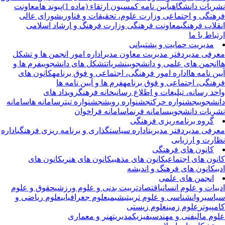
ریات دانشگاهی
آیین نامه کمسیون ارتقاء (ماده 1)
پیوند ها
معاونت
هنگی و اجتماعی وزارت علوم، تحقیقات و فناوری
شورای عالی
قلاب فرهنگی
معاونت فرهنگی وزارت فرهنگ و ارشاد اسلامی
تباط با ما
مدیریت حمایت و پشتیبانی
رفی مدیر
دفتر مدیریت
معاون مدیر
اداره امور انجمن ها و تشکل
انجمن های علمی و دانشجویی
نشریات
تشکل های دانشجویی
فرم ها و
ین نامه ها
اداره امور فرهنگی، اجتماعی و فوق برنامه
کانون های
هنگی، اجتماعی و فوق برنامه
فرم ها و آیین نامه ها
حد رسانه، تبلیغات و اطلاع رسانی
خانه فرهنگ
رویداد های
نشجویی
جشنواره حرکت
جشنواره رویش
جشنواره تیتر
سامانه ها
سامانه
ریات دانشجویی
سامانه فرنما
سامانه فراخوان
گروه برنامه‌ریزی فرهنگی
رفی مدیر
دفتر مدیریت
اداره سیاستگذاری و برنامه ریزی فرهنگی
اداره
ارت و ارزیابی
کانون های فرهنگی
نون های اجتماعی
کانون های مذهبی
کانون های هنری
کانون های
بی
کانون های فرهنگ و اندیشه
انجمن های علمی
بیات و علوم انسانی
اقتصاد
تربیت بدنی و علوم ورزشی
حقوق و علوم
اسی
روانشناسی و علوم تربیتی
شیمی
علوم جغرافیایی
علوم ریاضی و
مپیوتر
علوم زمین
علوم زیستی
وم مالی
فنی و مهندسی
فیزیک
مدیریت
هنر و معماری