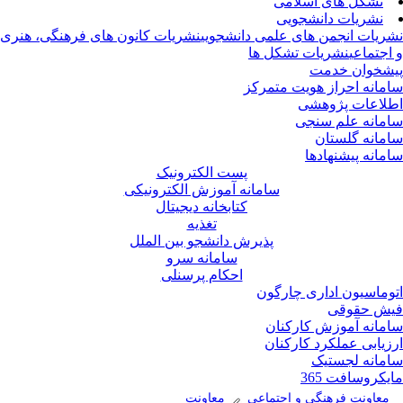
تشکل های اسلامی
نشریات دانشجویی
ریات انجمن های علمی دانشجویی
نشریات کانون های فرهنگی، هنری
اجتماعی
نشریات تشکل ها
شخوان خدمت
مانه احراز هویت متمرکز
لاعات پژوهشی
مانه علم سنجی
مانه گلستان
مانه پیشنهادها
پست الکترونیک
سامانه آموزش الکترونیکی
کتابخانه دیجیتال
تغذیه
پذیرش دانشجو بین الملل
سامانه سرو
احکام پرسنلی
وماسیون اداری چارگون
ش حقوقی
مانه آموزش کارکنان
زیابی عملکرد کارکنان
مانه لجستیک
یکروسافت 365
معاونت فرهنگی و اجتماعی
معاونت