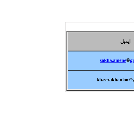
ایمیل
sakha.amene
g
kh.rezakhanloo