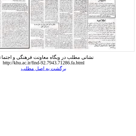
نی مطلب در وبگاه معاونت فرهنگی و اجتماعی:
http://khu.ac.ir/find-92.7943.71286.fa.html
برگشت به اصل مطلب