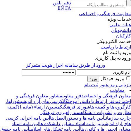
دفتر تلفن
EN
FA
اونت فرهنگی و اجتماعی
مات ویژه:
ات علمی
نشجویان
رکنان
مت الکترونیکی
تباط با ریاست
ود یا ثبت نام
ود به پنل کاربری
ورود از طريق سامانه احراز هويت متمركز
ورود خودکار
زیابی رمز عبور
ثبت نام
معاونت
اون فرهنگی و اجتماعی
دفتر معاونت
مشاور معاون فرهنگی و
تماعی
دفتر ارتباط با دانش آموختگان
کرسی های آزاد اندیشی
شوراها،
رگروه ها و کمیته ها
شورای فرهنگی
کمسیون ارتقاء (ماده 1)
کمیته
ارت بر نشریات دانشگاه
سند راهبردی فرهنگی
رت سازمانی
آیین نامه ها و دستورالعمل ها
آیین نامه اجرایی کرسی
ی آزاد اندیشی
آیین نامه استاد مشاور دانشکده ها
آیین نامه استاد
اور انجمن ها و کانون ها
آیین نامه تشکل های اسلامی
آیین نامه حقوق