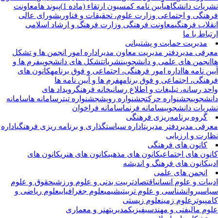
ریات دانشگاهی
آیین نامه کمسیون ارتقاء (ماده 1)
پیوند ها
معاونت
هنگی و اجتماعی وزارت علوم، تحقیقات و فناوری
شورای عالی
قلاب فرهنگی
معاونت فرهنگی وزارت فرهنگ و ارشاد اسلامی
تباط با ما
مدیریت حمایت و پشتیبانی
رفی مدیر
دفتر مدیریت
معاون مدیر
اداره امور انجمن ها و تشکل
انجمن های علمی و دانشجویی
نشریات
تشکل های دانشجویی
فرم ها و
ین نامه ها
اداره امور فرهنگی، اجتماعی و فوق برنامه
کانون های
هنگی، اجتماعی و فوق برنامه
فرم ها و آیین نامه ها
حد رسانه، تبلیغات و اطلاع رسانی
خانه فرهنگ
رویداد های
نشجویی
جشنواره حرکت
جشنواره رویش
جشنواره تیتر
سامانه ها
سامانه
ریات دانشجویی
سامانه فرنما
سامانه فراخوان
گروه برنامه‌ریزی فرهنگی
رفی مدیر
دفتر مدیریت
اداره سیاستگذاری و برنامه ریزی فرهنگی
اداره
ارت و ارزیابی
کانون های فرهنگی
نون های اجتماعی
کانون های مذهبی
کانون های هنری
کانون های
بی
کانون های فرهنگ و اندیشه
انجمن های علمی
بیات و علوم انسانی
اقتصاد
تربیت بدنی و علوم ورزشی
حقوق و علوم
اسی
روانشناسی و علوم تربیتی
شیمی
علوم جغرافیایی
علوم ریاضی و
مپیوتر
علوم زمین
علوم زیستی
وم مالی
فنی و مهندسی
فیزیک
مدیریت
هنر و معماری