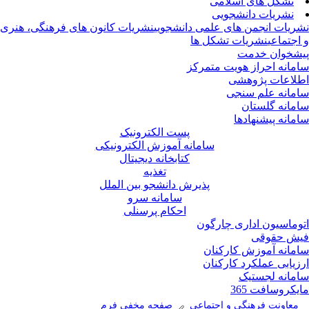
تشکل های اسلامی
نشریات دانشجویی
ریات انجمن های علمی دانشجویی
نشریات کانون های فرهنگی، هنری
اجتماعی
نشریات تشکل ها
شخوان خدمت
مانه احراز هویت متمرکز
لاعات پژوهشی
مانه علم سنجی
مانه گلستان
مانه پیشنهادها
پست الکترونیک
سامانه آموزش الکترونیکی
کتابخانه دیجیتال
تغذیه
پذیرش دانشجو بین الملل
سامانه سرو
احکام پرسنلی
وماسیون اداری چارگون
ش حقوقی
مانه آموزش کارکنان
زیابی عملکرد کارکنان
مانه لجستیک
یکروسافت 365
معاونت فرهنگی و اجتماعی
صفحه مخفی فرم